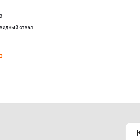
й
видный отвал
с